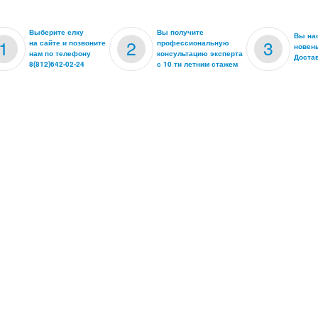
Выберите елку
Вы получите
Вы на
1
2
3
на сайте и позвоните
профессиональную
новень
нам по телефону
консультацию эксперта
Доста
8(812)642-02-24
с 10 ти летним стажем