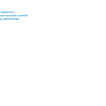
слаждаетесь
кой красивой елочкой!
вка БЕСПЛАТНО*