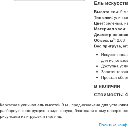
Ель искусств
Высота ели
: 9 м
Тип елки
:
улична
Цвет
: зеленый, 
Материал хвои
:
Диаметр основа
3
Объем, м
: 2,63
Вес пригруза, кг
Искусственна
для использо
Доступна усл
Запатентованн
Простая сбор
в наличии
Стоимость: 4
Каркасная уличная ель высотой 9 м., предназначена для установк
разборную конструкцию в виде конуса, благодаря этому поверхн
рисунками из игрушек и гирлянд.
Политика конф