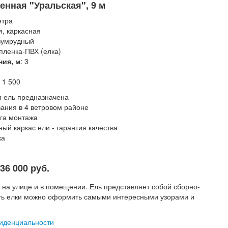
енная "Уральская", 9 м
етра
я, каркасная
изумрудный
 пленка-ПВХ (елка)
ния, м
: 3
: 1 500
я ель предназначена
вания в 4 ветровом районе
уга монтажа
ый каркас ели - гарантия качества
ка
36 000 руб.
и на улице и в помещении. Ель представляет собой сборно-
ость елки можно оформить самыми интересными узорами и
иденциальности